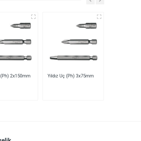
ç (Ph) 2x150mm
Yıldız Uç (Ph) 3x75mm
Yıldız Uç (P
elik