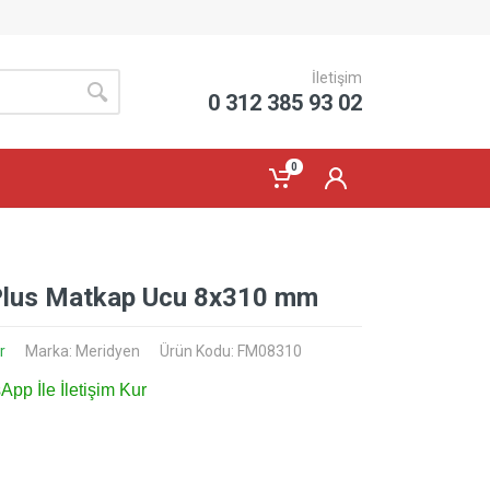
İletişim
0 312 385 93 02
0
lus Matkap Ucu 8x310 mm
r
Marka:
Meridyen
Ürün Kodu: FM08310
pp İle İletişim Kur