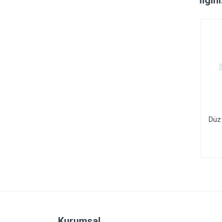
Titanyum Bits Pozi Uç
Yıldız Uç (Ph) 1x50mm
Düz
(Pz) 2x50mm
Kurumsal