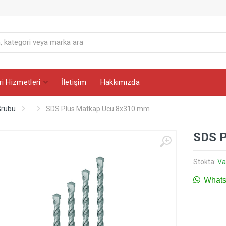
i Hizmetleri
İletişim
Hakkımızda
Grubu
SDS Plus Matkap Ucu 8x310 mm
SDS P
Stokta:
Va
WhatsA