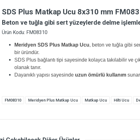
SDS Plus Matkap Ucu 8x310 mm FM083
Beton ve tuğla gibi sert yüzeylerde delme işlemler
Ürün Kodu: FM08310
Meridyen SDS Plus Matkap Ucu
, beton ve tuğla gibi se
bir üründür.
SDS Plus bağlantı tipi sayesinde kolayca takılabilir ve çık
olanak tanır.
Dayanıklı yapısı sayesinde
uzun ömürlü kullanım
sunar
FM08310
Meridyen Plus Matkap Ucu
Matkap Ucu
Hilti Ucu
D
izi Çekebilecek Diğer Ürünler