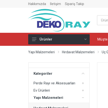
Hakkımızda
İletişim
Sipariş Takip
Müşter
Ürünler
Perde Rayı ve Aksesuarları
Yapı Malzemeleri
Hırdavat Malzemeleri
Uç 
PVC Perde Rayı
PVC Perde Ray Dönüşü
Kategoriler
Perde Rayı Montaj Ürünleri
Perde Rayı ve Aksesuarları
Ev Ürünleri
Ev Ürünleri
Merdiven
Yapı Malzemeleri
Ütü Masası