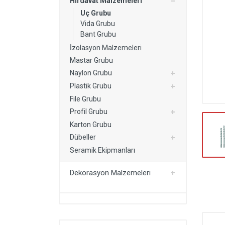
Hırdavat Malzemeleri
Kurutmalık
Uç Grubu
Vida Grubu
Yapı Malzemeleri
Bant Grubu
Dekorasyon Malzemeleri
İzolasyon Malzemeleri
Kartonpiyer Modelleri
Mastar Grubu
Naylon Grubu
Plastik Grubu
File Grubu
Profil Grubu
Karton Grubu
Dübeller
Seramik Ekipmanları
Dekorasyon Malzemeleri