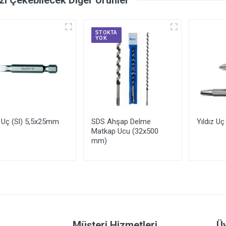
STOKTA
YOK
 Uç (Sl) 5,5x25mm
SDS Ahşap Delme
Yıldız U
Matkap Ucu (32x500
mm)
Yorum Ekle
Müşteri Hizmetleri
Üy