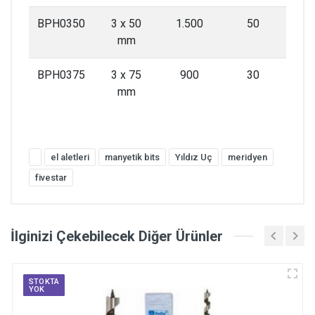
BPH0350
3 x 50
1.500
50
mm
BPH0375
3 x 75
900
30
mm
el aletleri
manyetik bits
Yıldız Uç
meridyen
fivestar
İlginizi Çekebilecek Diğer Ürünler
STOKTA
YOK