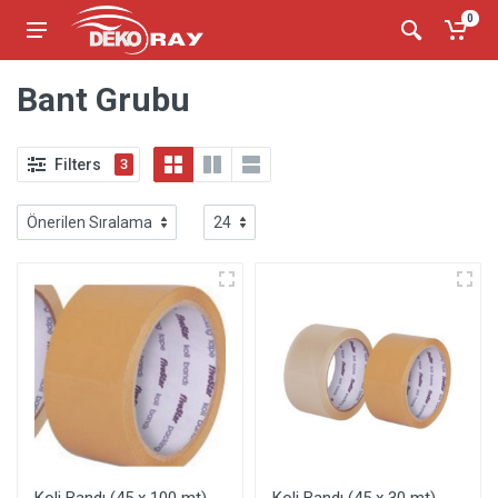
0
Bant Grubu
Filters
3