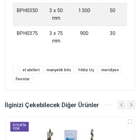
BPH0350
3 x 50
1.500
50
mm
BPH0375
3 x 75
900
30
mm
el aletleri
manyetik bits
Yıldız Uç
meridyen
fivestar
İlginizi Çekebilecek Diğer Ürünler
STOKTA
YOK