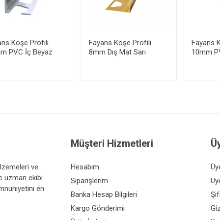
ns Köşe Profili
Fayans Köşe Profili
Fayans K
m PVC İç Beyaz
8mm Dış Mat Sarı
10mm PV
Yorum Ekle
Müşteri Hizmetleri
Üy
lzemeleri ve
Hesabım
Üy
ve uzman ekibi
Siparişlerim
Üye
emnuniyetini en
Banka Hesap Bilgileri
Şi
Kargo Gönderimi
Giz