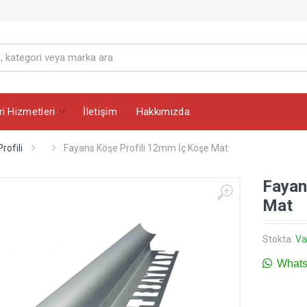
i Hizmetleri
İletişim
Hakkımızda
rofili
Fayans Köşe Profili 12mm İç Köşe Mat
Fayan
Mat
Stokta:
Va
WhatsA