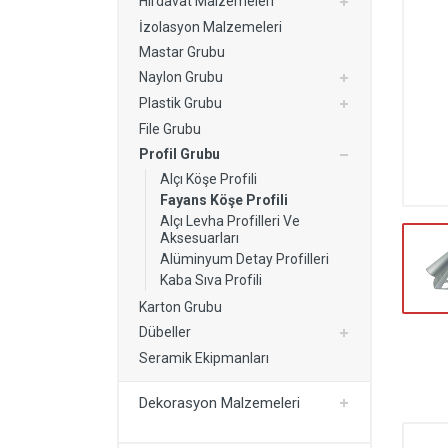
Hırdavat Malzemeleri
Kurutmalık
İzolasyon Malzemeleri
Yapı Malzemeleri
Mastar Grubu
Naylon Grubu
Dekorasyon Malzemeleri
Plastik Grubu
Kartonpiyer Modelleri
File Grubu
Profil Grubu
Alçı Köşe Profili
Fayans Köşe Profili
Alçı Levha Profilleri Ve
Aksesuarları
Alüminyum Detay Profilleri
Kaba Sıva Profili
Karton Grubu
Dübeller
Seramik Ekipmanları
Dekorasyon Malzemeleri