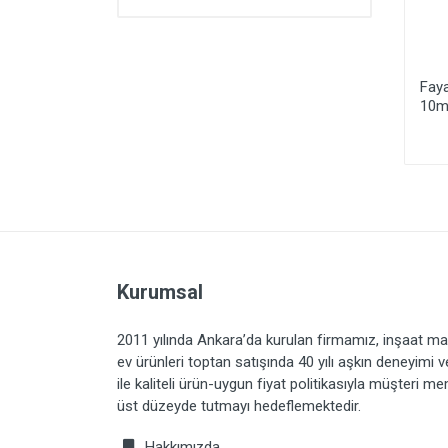
Fayans Köşe Profili
Fayans Köşe Profili
Faya
8mm Dış Mat
8mm Dış Parlak
10m
Kurumsal
2011 yılında Ankara’da kurulan firmamız, inşaat ma
ev ürünleri toptan satışında 40 yılı aşkın deneyimi 
ile kaliteli ürün-uygun fiyat politikasıyla müşteri m
üst düzeyde tutmayı hedeflemektedir.
Hakkımızda