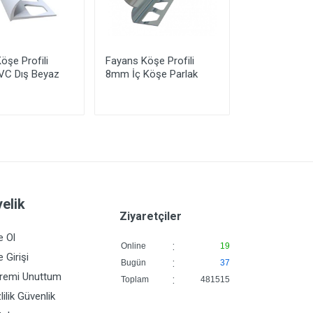
öşe Profili
Fayans Köşe Profili
Fayans Köşe P
C Dış Beyaz
8mm İç Köşe Parlak
10mm Dış Par
elik
Ziyaretçiler
e Ol
:
Online
19
 Girişi
:
Bugün
37
fremi Unuttum
:
Toplam
481515
lilik Güvenlik