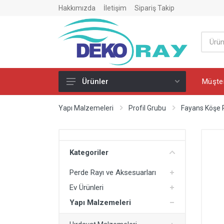
Hakkımızda
İletişim
Sipariş Takip
Müşter
Ürünler
Perde Rayı ve Aksesuarları
Yapı Malzemeleri
Profil Grubu
Fayans Köşe P
PVC Perde Rayı
PVC Perde Ray Dönüşü
Kategoriler
Perde Rayı Montaj Ürünleri
Perde Rayı ve Aksesuarları
Ev Ürünleri
Ev Ürünleri
Merdiven
Yapı Malzemeleri
Ütü Masası