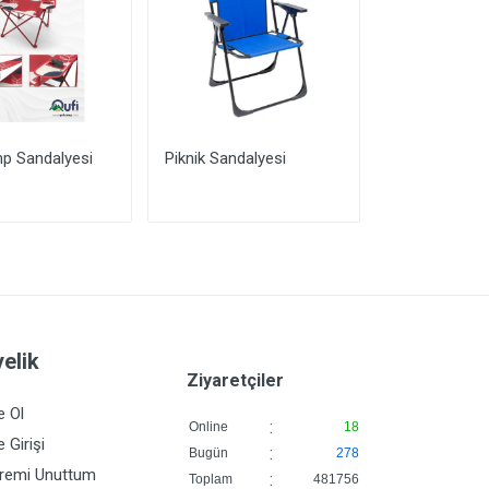
p Sandalyesi
Piknik Sandalyesi
Bardaklıklı Pi
Kamp Sandal
elik
Ziyaretçiler
e Ol
:
Online
18
 Girişi
:
Bugün
278
fremi Unuttum
:
Toplam
481756