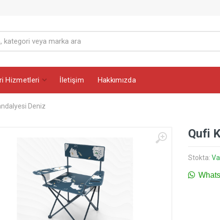
i Hizmetleri
İletişim
Hakkımızda
ndalyesi Deniz
Qufi 
Stokta:
Va
WhatsA