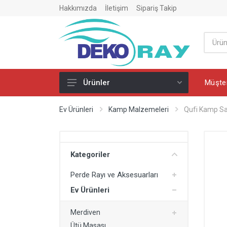
Hakkımızda
İletişim
Sipariş Takip
Müşter
Ürünler
Perde Rayı ve Aksesuarları
Ev Ürünleri
Kamp Malzemeleri
Qufi Kamp Sa
PVC Perde Rayı
PVC Perde Ray Dönüşü
Kategoriler
Perde Rayı Montaj Ürünleri
Perde Rayı ve Aksesuarları
Ev Ürünleri
Ev Ürünleri
Merdiven
Merdiven
Ütü Masası
Ütü Masası