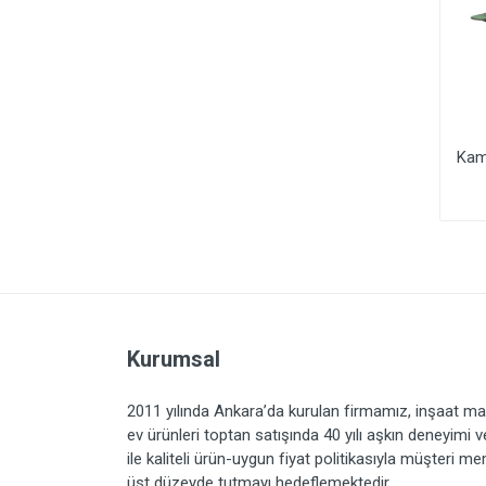
Lüx Piknik Ve Kamp
Qufi Kamp Sandalyesi
Kam
Sandalyesi
Doğa
Kurumsal
2011 yılında Ankara’da kurulan firmamız, inşaat ma
ev ürünleri toptan satışında 40 yılı aşkın deneyimi 
ile kaliteli ürün-uygun fiyat politikasıyla müşteri m
üst düzeyde tutmayı hedeflemektedir.