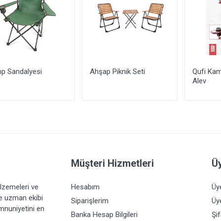
p Sandalyesi
Ahşap Piknik Seti
Qufi Kam
Alev
Yorum Ekle
Müşteri Hizmetleri
Üy
lzemeleri ve
Hesabım
Üy
ve uzman ekibi
Siparişlerim
Üye
emnuniyetini en
Banka Hesap Bilgileri
Şi