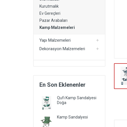
Kurutmalık
Kurutmalık
Ev Gereçleri
Yapı Malzemeleri
Pazar Arabaları
Dekorasyon Malzemeleri
Kamp Malzemeleri
Kartonpiyer Modelleri
Yapı Malzemeleri
Dekorasyon Malzemeleri
En Son Eklenenler
Qufi Kamp Sandalyesi
Doğa
Kamp Sandalyesi