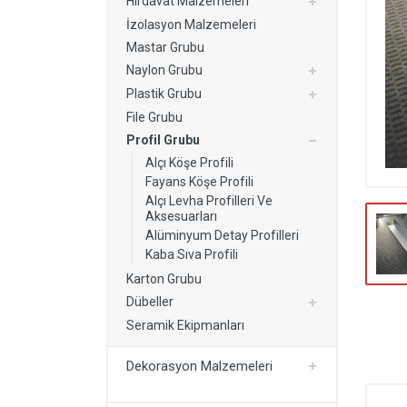
Hırdavat Malzemeleri
Kurutmalık
İzolasyon Malzemeleri
Yapı Malzemeleri
Mastar Grubu
Naylon Grubu
Dekorasyon Malzemeleri
Plastik Grubu
Kartonpiyer Modelleri
File Grubu
Profil Grubu
Alçı Köşe Profili
Fayans Köşe Profili
Alçı Levha Profilleri Ve
Aksesuarları
Alüminyum Detay Profilleri
Kaba Sıva Profili
Karton Grubu
Dübeller
Seramik Ekipmanları
Dekorasyon Malzemeleri