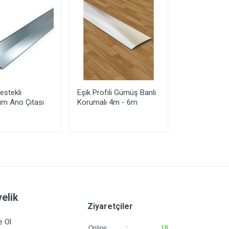
stekli
Eşik Profili Gümüş Banlı
270cm Destek
m Ano Çıtası
Korumalı 4m - 6m
Alüminyum An
EKO
elik
Ziyaretçiler
e Ol
:
Online
18