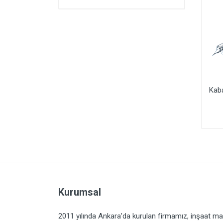
Fayans Köşe Profili
PVC Hareketli (Dansöz)
Kaba
8mm Dış Parlak
Köşe Profili
Kurumsal
2011 yılında Ankara’da kurulan firmamız, inşaat ma