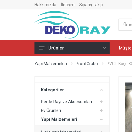
Hakkımızda
İletişim
Sipariş Takip
Müşter
Ürünler
Perde Rayı ve Aksesuarları
Yapı Malzemeleri
Profil Grubu
PVC L Köşe 3
PVC Perde Rayı
PVC Perde Ray Dönüşü
Kategoriler
Perde Rayı Montaj Ürünleri
Perde Rayı ve Aksesuarları
Ev Ürünleri
Ev Ürünleri
Merdiven
Yapı Malzemeleri
Ütü Masası