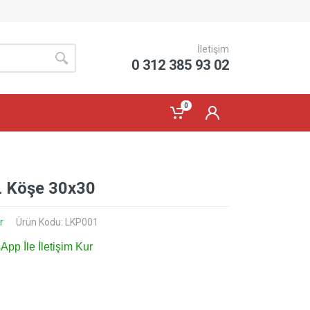
İletişim
0 312 385 93 02
0
 Köşe 30x30
r
Ürün Kodu: LKP001
pp İle İletişim Kur