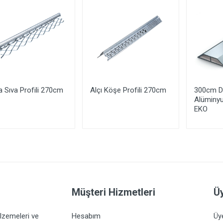
 Sıva Profili 270cm
Alçı Köşe Profili 270cm
300cm De
Alüminyu
EKO
Yorum Ekle
Müşteri Hizmetleri
Üy
lzemeleri ve
Hesabım
Üy