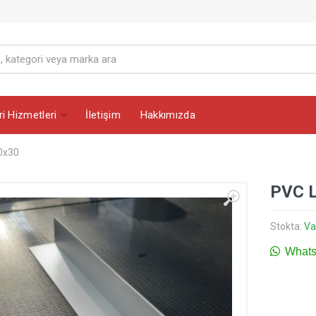
i Hizmetleri
İletişim
Hakkımızda
0x30
PVC L
Stokta:
Va
WhatsA