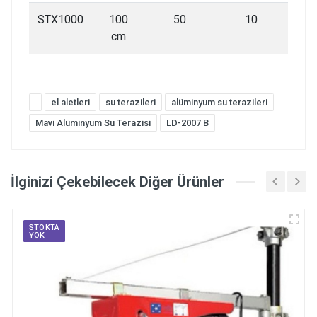
STX1000
100
50
10
cm
el aletleri
su terazileri
alüminyum su terazileri
Mavi Alüminyum Su Terazisi
LD-2007 B
İlginizi Çekebilecek Diğer Ürünler
STOKTA
YOK