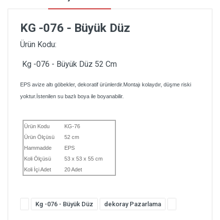
KG -076 - Büyük Düz
Ürün Kodu:
Kg -076 - Büyük Düz 52 Cm
EPS avize altı göbekler, dekoratif ürünlerdir.Montajı kolaydır, düşme riski
yoktur.İstenilen su bazlı boya ile boyanabilir.
Ürün Kodu
KG-76
Ürün Ölçüsü
52 cm
Hammadde
EPS
Koli Ölçüsü
53 x 53 x 55 cm
Koli İçi Adet
20 Adet
Kg -076 - Büyük Düz
dekoray Pazarlama