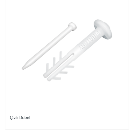
i Dübel
Siding 