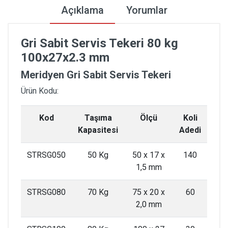
Açıklama
Yorumlar
Gri Sabit Servis Tekeri 80 kg
100x27x2.3 mm
Meridyen Gri Sabit Servis Tekeri
Ürün Kodu:
Kod
Taşıma
Ölçü
Koli
Kapasitesi
Adedi
STRSG050
50 Kg
50 x 17 x
140
1,5 mm
STRSG080
70 Kg
75 x 20 x
60
2,0 mm