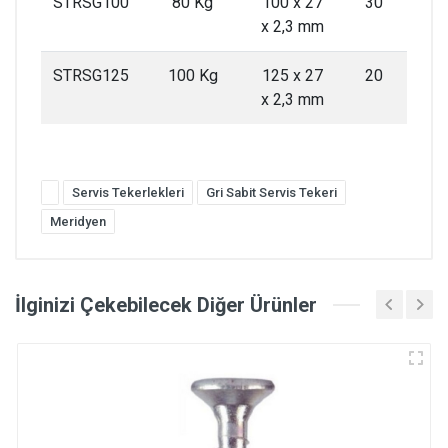
STRSG100
80 Kg
100 x 27
30
x 2,3 mm
STRSG125
100 Kg
125 x 27
20
x 2,3 mm
Servis Tekerlekleri
Gri Sabit Servis Tekeri
Meridyen
İlginizi Çekebilecek Diğer Ürünler