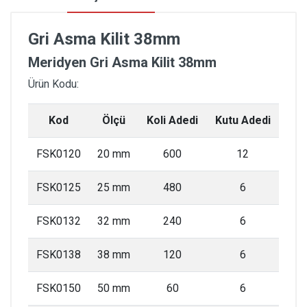
Gri Asma Kilit 38mm
Meridyen Gri Asma Kilit 38mm
Ürün Kodu:
Kod
Ölçü
Koli Adedi
Kutu Adedi
FSK0120
20 mm
600
12
FSK0125
25 mm
480
6
FSK0132
32 mm
240
6
FSK0138
38 mm
120
6
FSK0150
50 mm
60
6