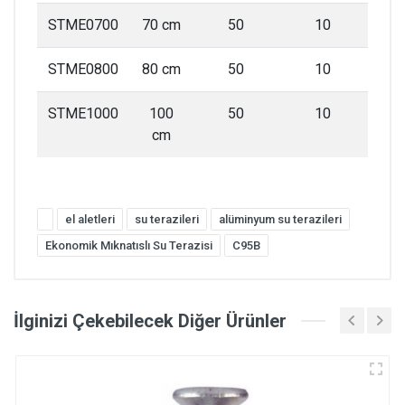
STME0700
70 cm
50
10
STME0800
80 cm
50
10
STME1000
100
50
10
cm
el aletleri
su terazileri
alüminyum su terazileri
Ekonomik Mıknatıslı Su Terazisi
C95B
İlginizi Çekebilecek Diğer Ürünler