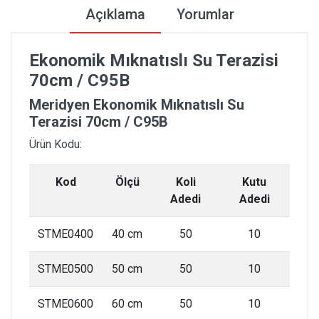
Açıklama
Yorumlar
Ekonomik Mıknatıslı Su Terazisi
70cm / C95B
Meridyen Ekonomik Mıknatıslı Su
Terazisi 70cm / C95B
Ürün Kodu:
Kod
Ölçü
Koli
Kutu
Adedi
Adedi
STME0400
40 cm
50
10
STME0500
50 cm
50
10
STME0600
60 cm
50
10