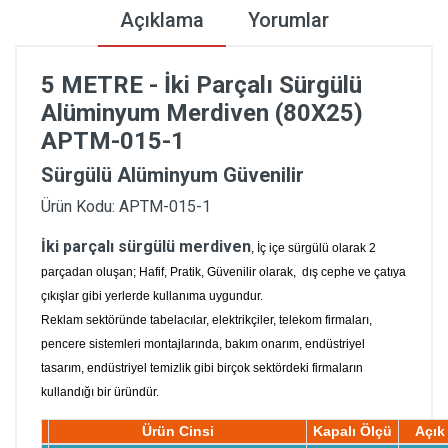
Açıklama
Yorumlar
5 METRE - İki Parçalı Sürgülü
Alüminyum Merdiven (80X25)
APTM-015-1
Sürgülü Alüminyum Güvenilir
Ürün Kodu: APTM-015-1
İki parçalı sürgülü merdiven
, İç içe sürgülü olarak 2
parçadan oluşan; Hafif, Pratik, Güvenilir olarak, dış cephe ve çatıya
çıkışlar gibi yerlerde kullanıma uygundur.
Reklam sektöründe tabelacılar, elektrikçiler, telekom firmaları,
pencere sistemleri montajlarında, bakım onarım, endüstriyel
tasarım, endüstriyel temizlik gibi birçok sektördeki firmaların
kullandığı bir üründür.
Ürün Cinsi
Kapalı Ölçü
Açık