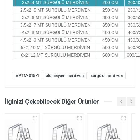
2x2=4 MT SÜRGÜLÜ MERDİVEN
200 CM
200/3
2,5x2=5 MT SÜRGÜLÜ MERDİVEN
250 CM
250/4
3x2=6 MT SÜRGÜLÜ MERDİVEN
300 CM
300/5
3,5x2=7 MT SÜRGÜLÜ MERDİVEN
350 CM
350/6
4x2=8 MT SÜRGÜLÜ MERDİVEN
400 CM
400/7
4,5x2=9 MT SÜRGÜLÜ MERDİVEN
450 CM
450/8
5x2=10 MT SÜRGÜLÜ MERDİVEN
500 CM
500/9
6x2=12 MT SÜRGÜLÜ MERDİVEN
600 CM
600/1
APTM-015-1
alüminyum merdiven
sürgülü merdiven
İlginizi Çekebilecek Diğer Ürünler