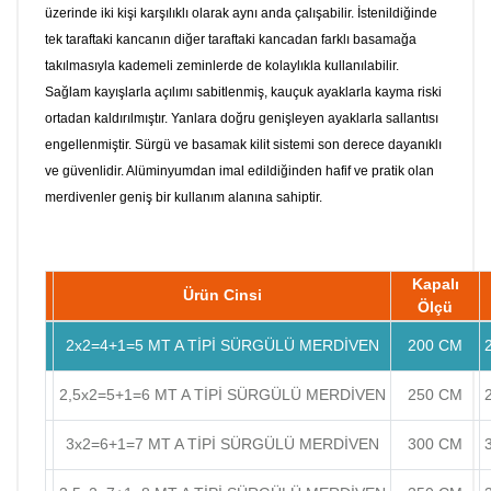
üzerinde iki kişi karşılıklı olarak aynı anda çalışabilir. İstenildiğinde
tek taraftaki kancanın diğer taraftaki kancadan farklı basamağa
takılmasıyla kademeli zeminlerde de kolaylıkla kullanılabilir.
Sağlam kayışlarla açılımı sabitlenmiş, kauçuk ayaklarla kayma riski
ortadan kaldırılmıştır. Yanlara doğru genişleyen ayaklarla sallantısı
engellenmiştir. Sürgü ve basamak kilit sistemi son derece dayanıklı
ve güvenlidir. Alüminyumdan imal edildiğinden hafif ve pratik olan
merdivenler geniş bir kullanım alanına sahiptir.
Kapalı
Ürün Cinsi
Ölçü
2x2=4+1=5 MT A TİPİ SÜRGÜLÜ MERDİVEN
200 CM
2,5x2=5+1=6 MT A TİPİ SÜRGÜLÜ MERDİVEN
250 CM
3x2=6+1=7 MT A TİPİ SÜRGÜLÜ MERDİVEN
300 CM