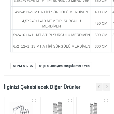
3,5x2=7+1=8 MT A TİPİ SÜRGÜLÜ MERDİVEN
350 CM
4x2=8+1=9 MT A TİPİ SÜRGÜLÜ MERDİVEN
400 CM
4,5X2=9+1=10 MT A TİPİ SÜRGÜLÜ
450 CM
MERDİVEN
5x2=10+1=11 MT A TİPİ SÜRGÜLÜ MERDİVEN
500 CM
6x2=12+1=13 MT A TİPİ SÜRGÜLÜ MERDİVEN
600 CM
ATPM-017-07
a tipi alüminyum sürgülü merdiven
İlginizi Çekebilecek Diğer Ürünler