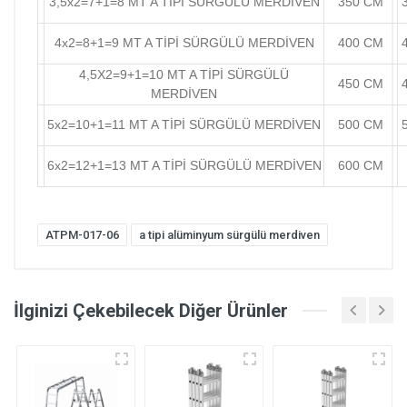
3,5x2=7+1=8 MT A TİPİ SÜRGÜLÜ MERDİVEN
350 CM
4x2=8+1=9 MT A TİPİ SÜRGÜLÜ MERDİVEN
400 CM
4,5X2=9+1=10 MT A TİPİ SÜRGÜLÜ
450 CM
MERDİVEN
5x2=10+1=11 MT A TİPİ SÜRGÜLÜ MERDİVEN
500 CM
6x2=12+1=13 MT A TİPİ SÜRGÜLÜ MERDİVEN
600 CM
ATPM-017-06
a tipi alüminyum sürgülü merdiven
İlginizi Çekebilecek Diğer Ürünler