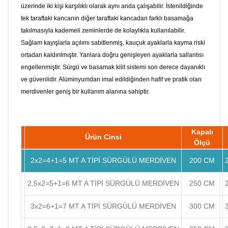
üzerinde iki kişi karşılıklı olarak aynı anda çalışabilir. İstenildiğinde
tek taraftaki kancanın diğer taraftaki kancadan farklı basamağa
takılmasıyla kademeli zeminlerde de kolaylıkla kullanılabilir.
Sağlam kayışlarla açılımı sabitlenmiş, kauçuk ayaklarla kayma riski
ortadan kaldırılmıştır. Yanlara doğru genişleyen ayaklarla sallantısı
engellenmiştir. Sürgü ve basamak kilit sistemi son derece dayanıklı
ve güvenlidir. Alüminyumdan imal edildiğinden hafif ve pratik olan
merdivenler geniş bir kullanım alanına sahiptir.
Kapalı
Ürün Cinsi
Ölçü
2x2=4+1=5 MT A TİPİ SÜRGÜLÜ MERDİVEN
200 CM
2,5x2=5+1=6 MT A TİPİ SÜRGÜLÜ MERDİVEN
250 CM
3x2=6+1=7 MT A TİPİ SÜRGÜLÜ MERDİVEN
300 CM