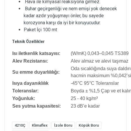
Hava ile kimyasal reaksiyona girmez.
Buhar geçirgenliği ve nem emişi yok denecek
kadar azdır yoğuşmayı önler, bu sayede
korozyona karşı da iyi bir koruyucudur.
Paket İçi 100 mt
Teknik Özellikler
Isı iletkenlik katsayısı:
(W/mK) 0,043–0,045 TS389
Alev Rezistansı:
Alev almaz ve alevi taşımaz
Oda sıcaklığında suya daldırı
Su emme duyarlılılığı:
hacmin maksimum %0,042’si
Isıya dayanıklılık
-45°C 95°C Toleranslar
Toleranslar:
Boyda ± %1,5 Çap ve et kalı
Yoğunluk:
25 - 40 kg/m³
Ses yutma kapasitesi:
23 dB’e kadar
4210Ç
Klimaflex
İzole Boru
Köpük Boru