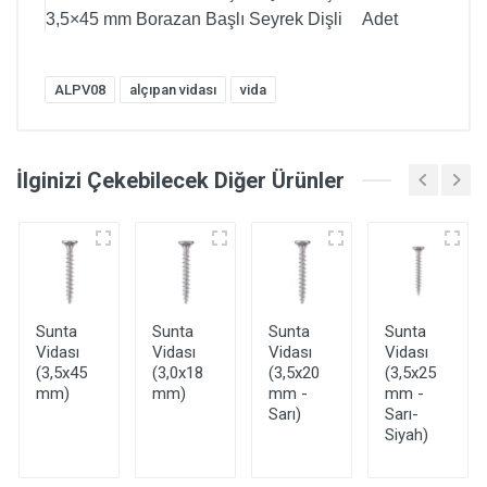
3,5×45 mm Borazan Başlı Seyrek Dişli
Adet
ALPV08
alçıpan vidası
vida
İlginizi Çekebilecek Diğer Ürünler
Sunta
Sunta
Sunta
Sunta
Vidası
Vidası
Vidası
Vidası
(3,5x45
(3,0x18
(3,5x20
(3,5x25
mm)
mm)
mm -
mm -
Sarı)
Sarı-
Siyah)