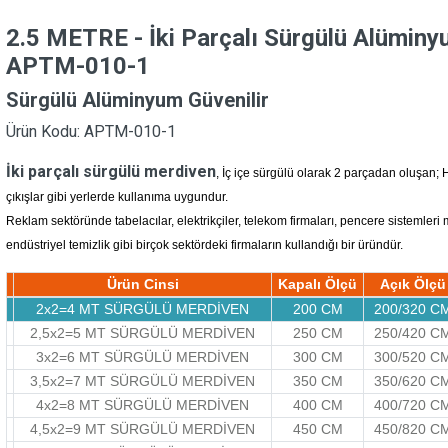
2.5 METRE - İki Parçalı Sürgülü Alümin
APTM-010-1
Sürgülü Alüminyum Güvenilir
Ürün Kodu: APTM-010-1
İki parçalı sürgülü merdiven
, İç içe sürgülü olarak 2 parçadan oluşan; H
çıkışlar gibi yerlerde kullanıma uygundur.
Reklam sektöründe tabelacılar, elektrikçiler, telekom firmaları, pencere sistemleri
endüstriyel temizlik gibi birçok sektördeki firmaların kullandığı bir üründür.
Ürün Cinsi
Kapalı Ölçü
Açık Ölçü
2x2=4 MT SÜRGÜLÜ MERDİVEN
200 CM
200/320 C
2,5x2=5 MT SÜRGÜLÜ MERDİVEN
250 CM
250/420 C
3x2=6 MT SÜRGÜLÜ MERDİVEN
300 CM
300/520 C
3,5x2=7 MT SÜRGÜLÜ MERDİVEN
350 CM
350/620 C
4x2=8 MT SÜRGÜLÜ MERDİVEN
400 CM
400/720 C
4,5x2=9 MT SÜRGÜLÜ MERDİVEN
450 CM
450/820 C