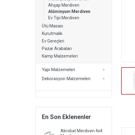
Kurutmalık
Ahşap Merdiven
Alüminyum Merdiven
Yapı Malzemeleri
Ev Tipi Merdiven
Dekorasyon Malzemeleri
Ütü Masası
Kurutmalık
Kartonpiyer Modelleri
Ev Gereçleri
Pazar Arabaları
Kamp Malzemeleri
Yapı Malzemeleri
Dekorasyon Malzemeleri
En Son Eklenenler
Akrobat Merdiven 4x4