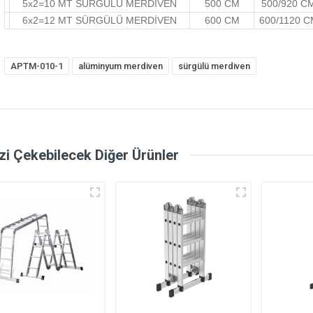
5x2=10 MT SÜRGÜLÜ MERDİVEN
500 CM
500/920 C
6x2=12 MT SÜRGÜLÜ MERDİVEN
600 CM
600/1120 C
APTM-010-1
alüminyum merdiven
sürgülü merdiven
izi Çekebilecek Diğer Ürünler