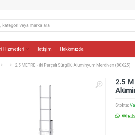
i Hizmetleri
İletişim
Hakkımızda
2.5 METRE - İki Parçalı Sürgülü Alüminyum Merdiven (80X25)
2.5 M
Alümi
Stokta:
Va
WhatsA