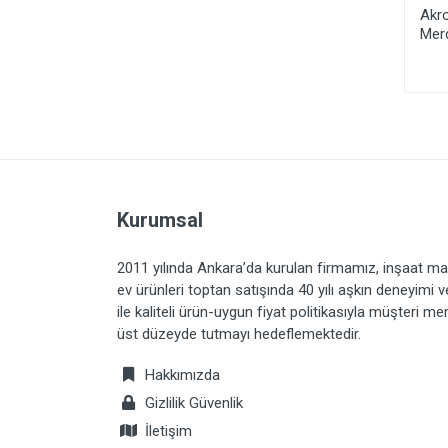
Akrobat Merdiven 4x4
Akrobat Merdiven 4x5
Akr
Merdiven
Merdiven
Mer
Kurumsal
2011 yılında Ankara’da kurulan firmamız, inşaat ma
ev ürünleri toptan satışında 40 yılı aşkın deneyimi 
ile kaliteli ürün-uygun fiyat politikasıyla müşteri m
üst düzeyde tutmayı hedeflemektedir.
Hakkımızda
Gizlilik Güvenlik
İletişim