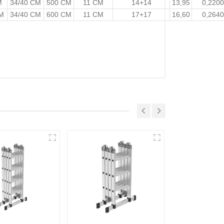
M
34/40 CM
500 CM
11 CM
14+14
13,95
0,2200
M
34/40 CM
600 CM
11 CM
17+17
16,60
0,2640