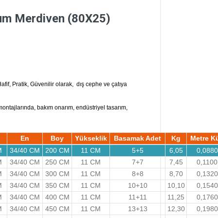
yum Merdiven (80X25)
afif, Pratik, Güvenilir olarak, dış cephe ve çatıya
 montajlarında, bakım onarım, endüstriyel tasarım,
En
Boy
Yükseklik
Basamak Adet
Kg
Metre K
M
34/40 CM
200 CM
11 CM
5+5
6,05
0,0880
M
34/40 CM
250 CM
11 CM
7+7
7,45
0,1100
M
34/40 CM
300 CM
11 CM
8+8
8,70
0,1320
M
34/40 CM
350 CM
11 CM
10+10
10,10
0,1540
M
34/40 CM
400 CM
11 CM
11+11
11,25
0,1760
M
34/40 CM
450 CM
11 CM
13+13
12,30
0,1980