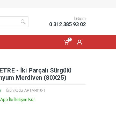
İletişim
0 312 385 93 02
0
ETRE - İki Parçalı Sürgülü
nyum Merdiven (80X25)
r
Ürün Kodu: APTM-010-1
pp İle İletişim Kur