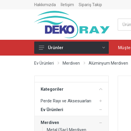
Hakkımızda
İletişim
Sipariş Takip
Müşter
Ürünler
Perde Rayı ve Aksesuarları
Ev Ürünleri
Merdiven
Alüminyum Merdiven
PVC Perde Rayı
PVC Perde Ray Dönüşü
Kategoriler
Perde Rayı Montaj Ürünleri
Perde Rayı ve Aksesuarları
Ev Ürünleri
Ev Ürünleri
Merdiven
Merdiven
Ütü Masası
Metal (Sac) Merdiven