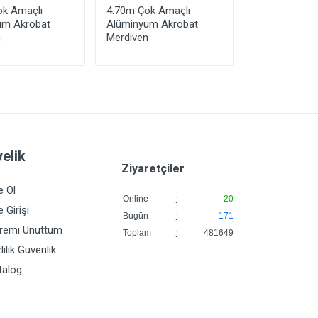
ok Amaçlı
4.70m Çok Amaçlı
Çift Çıkışlı 
um Akrobat
Alüminyum Akrobat
3+3 Basamakl
n
Merdiven
elik
Ziyaretçiler
e Ol
:
Online
20
 Girişi
:
Bugün
171
fremi Unuttum
:
Toplam
481649
lilik Güvenlik
talog