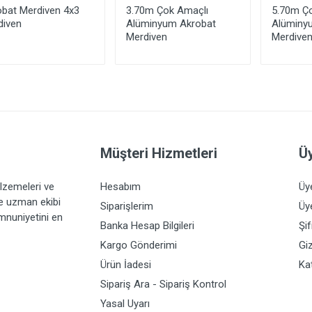
obat Merdiven 4x3
3.70m Çok Amaçlı
5.70m Ç
diven
Alüminyum Akrobat
Alüminy
Merdiven
Merdive
Yorum Ekle
Müşteri Hizmetleri
Üy
lzemeleri ve
Hesabım
Üy
ve uzman ekibi
Siparişlerim
Üye
emnuniyetini en
Banka Hesap Bilgileri
Şi
Kargo Gönderimi
Giz
Ürün İadesi
Ka
Sipariş Ara - Sipariş Kontrol
Yasal Uyarı