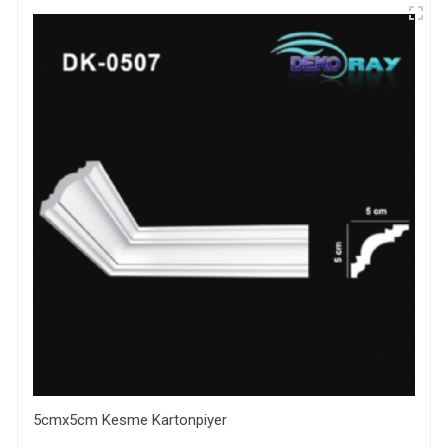
5cmx5cm Kesme Kartonpiyer